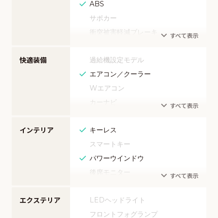
ABS
サポカー
衝突被害軽減ブレーキ
アダプティブクルーズコントロール
快適装備
過給機設定モデル
レーンキープアシスト
エアコン／クーラー
アクセル踏み間違い（誤発進）防止
装置
Wエアコン
障害物センサー
カーナビ
エアバッグ
TV（フルセグ）
頸部衝撃緩和ヘッドレスト
インテリア
キーレス
TV（ワンセグ）
全周囲カメラ
スマートキー
映像（DVD）
カメラ（フロント）
パワーウインドウ
映像（ブルーレイ）
カメラ（サイド）
後席モニター
オーディオ（CD）
カメラ（バック）
ベンチシート
オーディオ（ミュージックサーバ
ー）
モニター（ブラインドスポット）
エクステリア
LEDヘッドライト
3列シート
ミュージックプレイヤー接続可
モニター（リアトラフィック）
フロントフォグランプ
ウォークスルー