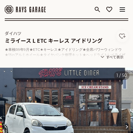
Rays
Garage
ダイハツ
ミライース L ETC キーレス アイドリング
★車検R9年9月★ETC★キーレス★アイドリング★全席パワーウィンドウ
★13inアルミホイール★タイヤパンク修理キット★ヘッドライトレベライザ
ー★取扱説明書★点検記録簿★
1
/
50