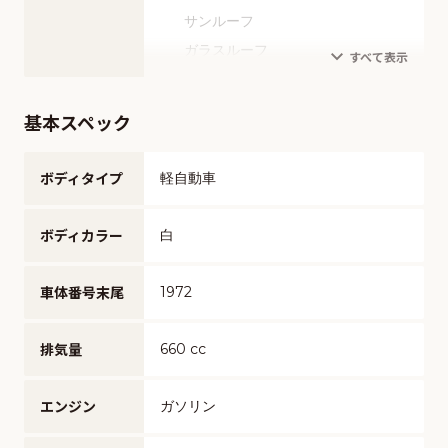
ETC
横滑り防止装置
サンルーフ
電動シート
エアサスペンション
ヒルディセントコントロール
ガラスルーフ
シートエアコン
1500W給電
アイドリングストップ
ルーフレール
シートヒーター
ドライブレコーダー
盗難防止装置
フルエアロ
フルフラットシート
基本スペック
ディスプレイオーディオ
オートマティックハイビーム
アルミホイール
オットマン
寒冷地仕様
ローダウン
本革シート
ボディタイプ
軽自動車
リフトアップ
スライドドア
ボディカラー
白
全塗装済み
車体番号末尾
1972
排気量
660 cc
エンジン
ガソリン