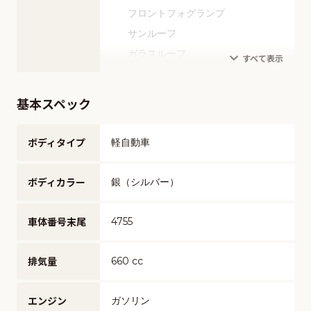
ミュージックプレイヤー接続可
モニター（リアトラフィック）
フロントフォグランプ
ウォークスルー
ETC
横滑り防止装置
サンルーフ
電動シート
エアサスペンション
ヒルディセントコントロール
ガラスルーフ
シートエアコン
1500W給電
アイドリングストップ
ルーフレール
シートヒーター
ドライブレコーダー
盗難防止装置
フルエアロ
フルフラットシート
基本スペック
ディスプレイオーディオ
オートマティックハイビーム
アルミホイール
オットマン
寒冷地仕様
ローダウン
本革シート
ボディタイプ
軽自動車
リフトアップ
スライドドア
ボディカラー
銀（シルバー）
全塗装済み
車体番号末尾
4755
排気量
660 cc
エンジン
ガソリン