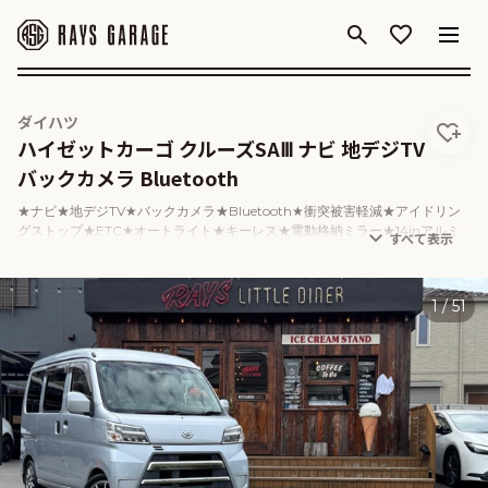
Rays
Garage
ダイハツ
ハイゼットカーゴ クルーズSAⅢ ナビ 地デジTV
バックカメラ Bluetooth
★ナビ★地デジTV★バックカメラ★Bluetooth★衝突被害軽減★アイドリン
グストップ★ETC★オートライト★キーレス★電動格納ミラー★14inアルミ
ホイール★リアプライバシーガラス★
1
/
51