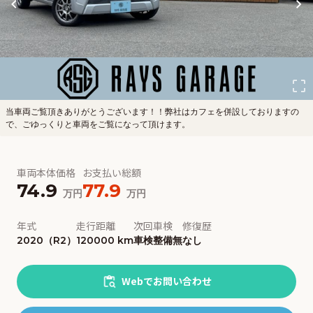
当車両ご覧頂きありがとうございます！！弊社はカフェを併設しておりますの
で、ごゆっくりと車両をご覧になって頂けます。
車両本体価格
お支払い総額
74.9
77.9
万円
万円
年式
走行距離
次回車検
修復歴
2020（R2）
120000 km
車検整備無
なし
Webでお問い合わせ