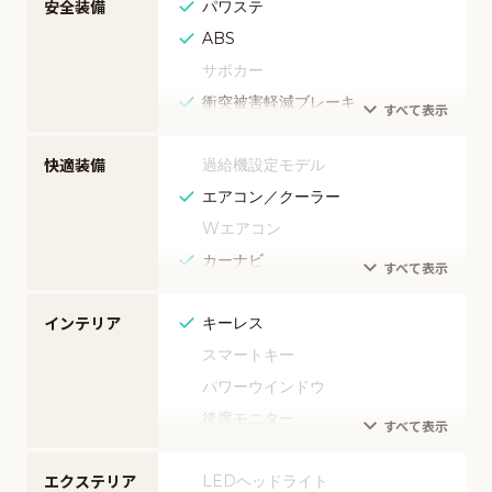
安全装備
パワステ
ABS
サポカー
衝突被害軽減ブレーキ
アダプティブクルーズコントロール
快適装備
過給機設定モデル
レーンキープアシスト
エアコン／クーラー
アクセル踏み間違い（誤発進）防止
装置
Wエアコン
障害物センサー
カーナビ
エアバッグ
TV（フルセグ）
頸部衝撃緩和ヘッドレスト
インテリア
キーレス
TV（ワンセグ）
全周囲カメラ
スマートキー
映像（DVD）
カメラ（フロント）
パワーウインドウ
映像（ブルーレイ）
カメラ（サイド）
後席モニター
オーディオ（CD）
カメラ（バック）
ベンチシート
オーディオ（ミュージックサーバ
ー）
モニター（ブラインドスポット）
エクステリア
LEDヘッドライト
3列シート